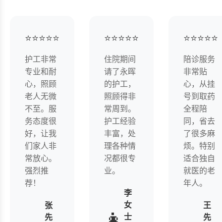
⭐
⭐
⭐
⭐
⭐
⭐
⭐
⭐
⭐
⭐
⭐
⭐
⭐
⭐
⭐
护工非常
住院期间
陪诊服务
专业和耐
请了永晖
非常贴
心，照顾
的护工，
心，从挂
老人无微
照顾得非
号到取药
不至。服
常周到。
全程陪
务态度很
护工经验
同，省去
好，让我
丰富，处
了很多麻
们家人非
理各种情
烦。特别
常放心。
况都很专
适合独自
强烈推
业。
就医的老
荐！
年人。
李
女
张
王
👩
士
先
先