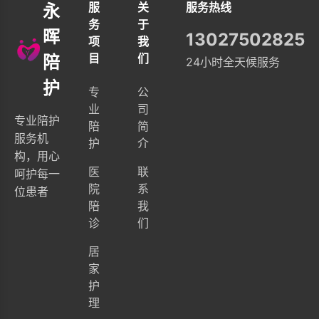
服
关
服务热线
永
务
于
晖
13027502825
项
我
目
们
陪
24小时全天候服务
护
专
公
业
司
专业陪护
陪
简
服务机
护
介
构，用心
医
联
呵护每一
院
系
位患者
陪
我
诊
们
居
家
护
理